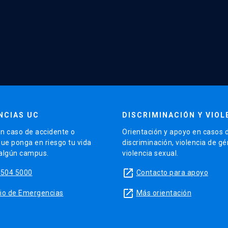
NCIAS UC
DISCRIMINACIÓN Y VIOL
n caso de accidente o
Orientación y apoyo en casos 
que ponga en riesgo tu vida
discriminación, violencia de g
 algún campus.
violencia sexual.
launch
5504 5000
Contacto para apoyo
launch
sitio de Emergencias
Más orientación