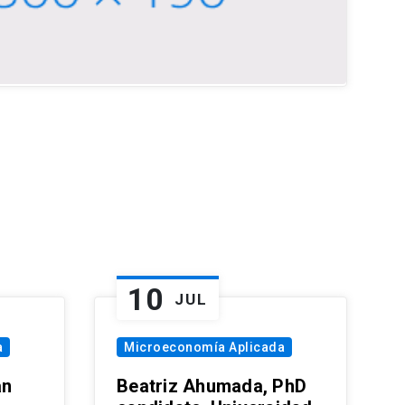
10
JUL
a
Microeconomía Aplicada
an
Beatriz Ahumada, PhD