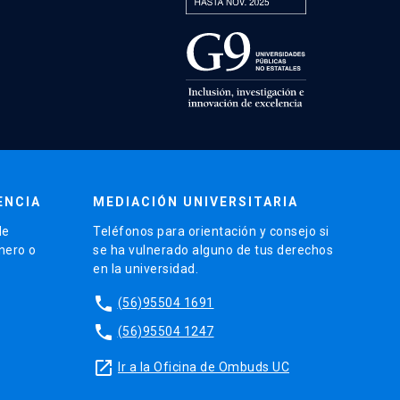
ENCIA
MEDIACIÓN UNIVERSITARIA
de
Teléfonos para orientación y consejo si
énero o
se ha vulnerado alguno de tus derechos
en la universidad.
phone
(56)95504 1691
phone
(56)95504 1247
launch
Ir a la Oficina de Ombuds UC