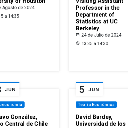
ersity of Houston
Visiting Assistant
Professor in the
e Agosto de 2024
Department of
35 a 14:35
Statistics at UC
Berkeley
24 de Julio de 2024
13:35 a 14:30
8
5
JUN
JUN
oeconomía
Teoría Económica
avo González,
David Bardey,
o Central de Chile
Universidad de los