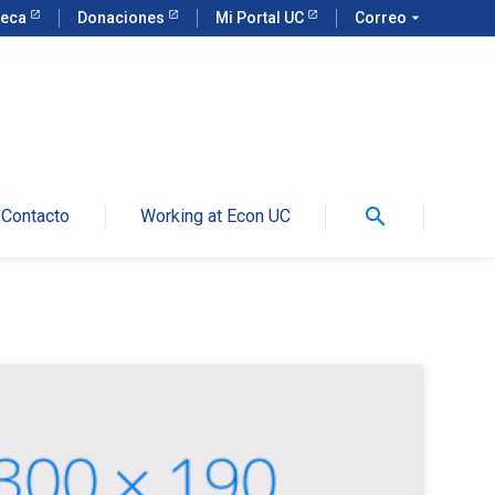
teca
Donaciones
Mi Portal UC
Correo
arrow_drop_down
search
Contacto
Working at Econ UC