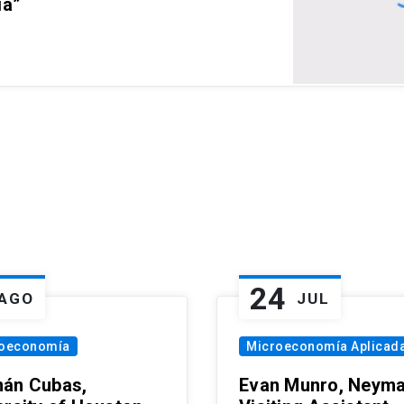
ia”
24
AGO
JUL
oeconomía
Microeconomía Aplicad
án Cubas,
Evan Munro, Neym