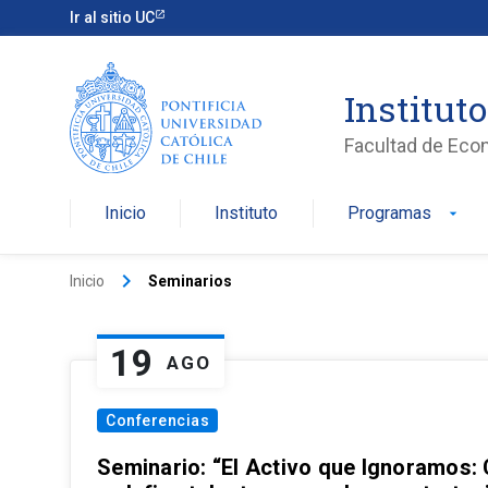
Ir al sitio UC
Institut
Facultad de Eco
Inicio
Instituto
Programas
arrow_drop_down
keyboard_arrow_right
Inicio
Seminarios
19
AGO
Conferencias
Seminario: “El Activo que Ignoramos: