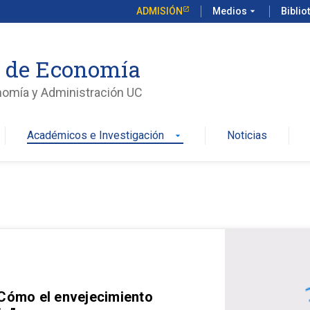
ADMISIÓN
Medios
arrow_drop_down
Biblio
o de Economía
nomía y Administración UC
Académicos e Investigación
Noticias
arrow_drop_down
 Cómo el envejecimiento