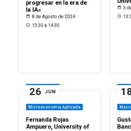
Univ
progresar en la era de
5 d
la IA»
8 de Agosto de 2024
13:
13:30 a 14:30
26
1
JUN
Microeconomía Aplicada
Macr
Fernanda Rojas
Gust
Ampuero, University of
Banc