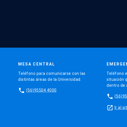
MESA CENTRAL
EMERGE
Teléfono para comunicarse con las
Teléfono e
distintas áreas de la Universidad.
situación 
dentro de
phone
(56)95504 4000
phone
(56)9
launch
Ir al 