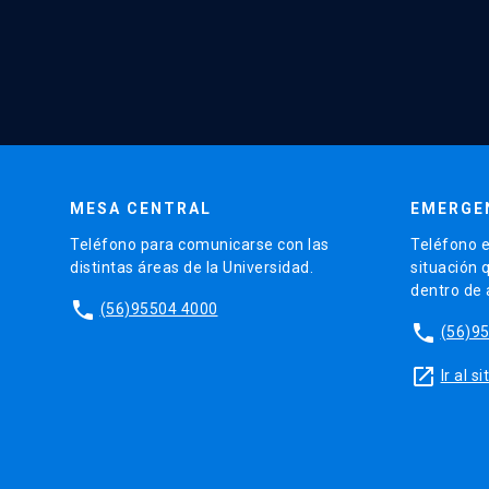
MESA CENTRAL
EMERGE
Teléfono para comunicarse con las
Teléfono e
distintas áreas de la Universidad.
situación 
dentro de
phone
(56)95504 4000
phone
(56)9
launch
Ir al 