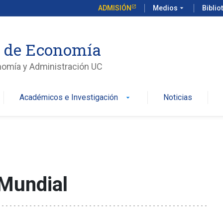
ADMISIÓN
Medios
arrow_drop_down
Biblio
o de Economía
nomía y Administración UC
Académicos e Investigación
Noticias
arrow_drop_down
 Mundial