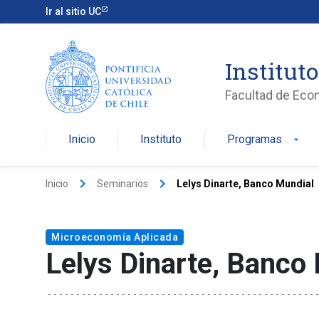
Ir al sitio UC
Institut
Facultad de Eco
Inicio
Instituto
Programas
arrow_drop_down
keyboard_arrow_right
keyboard_arrow_right
Inicio
Seminarios
Lelys Dinarte, Banco Mundial
Microeconomía Aplicada
Lelys Dinarte, Banco