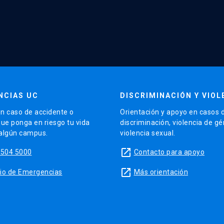
NCIAS UC
DISCRIMINACIÓN Y VIOL
n caso de accidente o
Orientación y apoyo en casos 
que ponga en riesgo tu vida
discriminación, violencia de g
 algún campus.
violencia sexual.
launch
5504 5000
Contacto para apoyo
launch
sitio de Emergencias
Más orientación