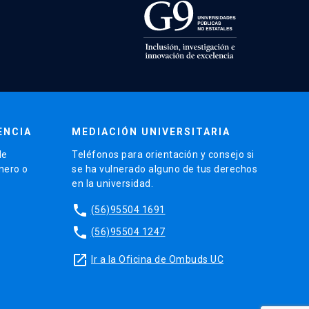
ENCIA
MEDIACIÓN UNIVERSITARIA
de
Teléfonos para orientación y consejo si
énero o
se ha vulnerado alguno de tus derechos
en la universidad.
phone
(56)95504 1691
phone
(56)95504 1247
launch
Ir a la Oficina de Ombuds UC