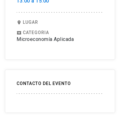
13:00 a 15:00
LUGAR
location_on
CATEGORIA
local_play
Microeconomía Aplicada
CONTACTO DEL EVENTO