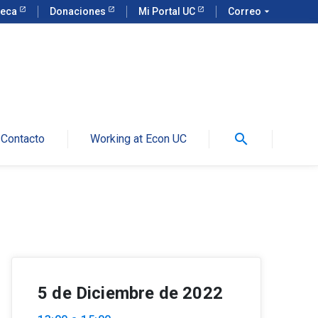
teca
Donaciones
Mi Portal UC
Correo
arrow_drop_down
search
Contacto
Working at Econ UC
5 de Diciembre de 2022