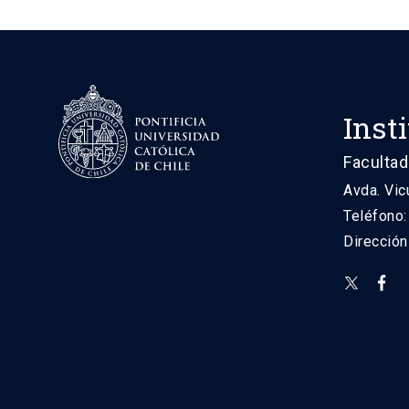
Inst
Facultad
Avda. Vic
Teléfono
Direcció