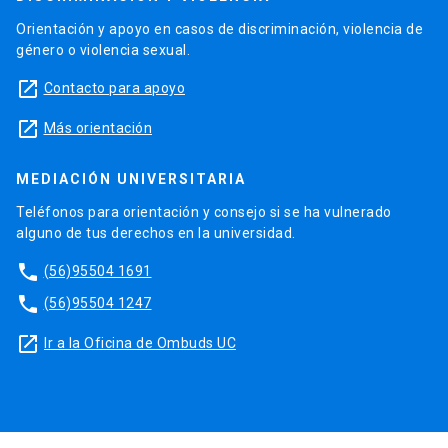
Orientación y apoyo en casos de discriminación, violencia de
género o violencia sexual.
launch
Contacto para apoyo
launch
Más orientación
MEDIACIÓN UNIVERSITARIA
Teléfonos para orientación y consejo si se ha vulnerado
alguno de tus derechos en la universidad.
phone
(56)95504 1691
phone
(56)95504 1247
launch
Ir a la Oficina de Ombuds UC