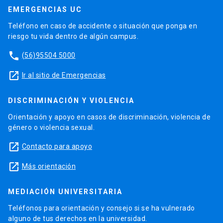
EMERGENCIAS UC
Teléfono en caso de accidente o situación que ponga en
riesgo tu vida dentro de algún campus.
phone
(56)95504 5000
launch
Ir al sitio de Emergencias
DISCRIMINACIÓN Y VIOLENCIA
Orientación y apoyo en casos de discriminación, violencia de
género o violencia sexual.
launch
Contacto para apoyo
launch
Más orientación
MEDIACIÓN UNIVERSITARIA
Teléfonos para orientación y consejo si se ha vulnerado
alguno de tus derechos en la universidad.