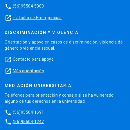
phone
(56)95504 5000
launch
Ir al sitio de Emergencias
DISCRIMINACIÓN Y VIOLENCIA
Orientación y apoyo en casos de discriminación, violencia de
género o violencia sexual.
launch
Contacto para apoyo
launch
Más orientación
MEDIACIÓN UNIVERSITARIA
Teléfonos para orientación y consejo si se ha vulnerado
alguno de tus derechos en la universidad.
phone
(56)95504 1691
phone
(56)95504 1247