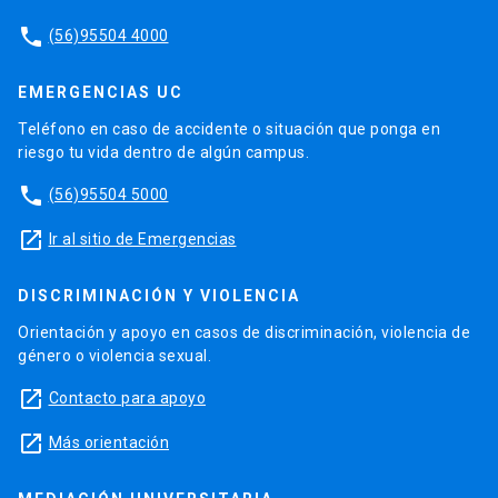
phone
(56)95504 4000
EMERGENCIAS UC
Teléfono en caso de accidente o situación que ponga en
riesgo tu vida dentro de algún campus.
phone
(56)95504 5000
launch
Ir al sitio de Emergencias
DISCRIMINACIÓN Y VIOLENCIA
Orientación y apoyo en casos de discriminación, violencia de
género o violencia sexual.
launch
Contacto para apoyo
launch
Más orientación