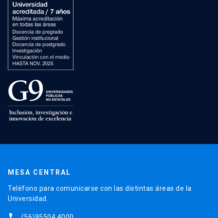
MESA CENTRAL
Teléfono para comunicarse con las distintas áreas de la
Universidad.
phone
(56)95504 4000