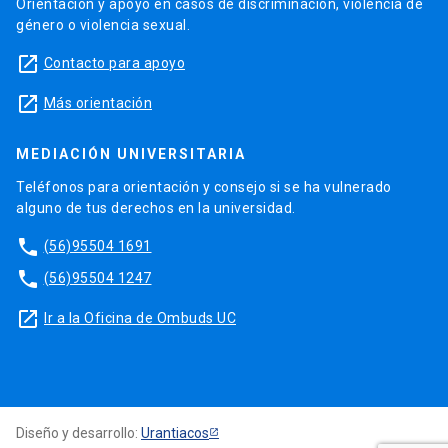
Orientación y apoyo en casos de discriminación, violencia de
género o violencia sexual.
launch
Contacto para apoyo
launch
Más orientación
MEDIACIÓN UNIVERSITARIA
Teléfonos para orientación y consejo si se ha vulnerado
alguno de tus derechos en la universidad.
phone
(56)95504 1691
phone
(56)95504 1247
launch
Ir a la Oficina de Ombuds UC
Diseño y desarrollo:
Urantiacos