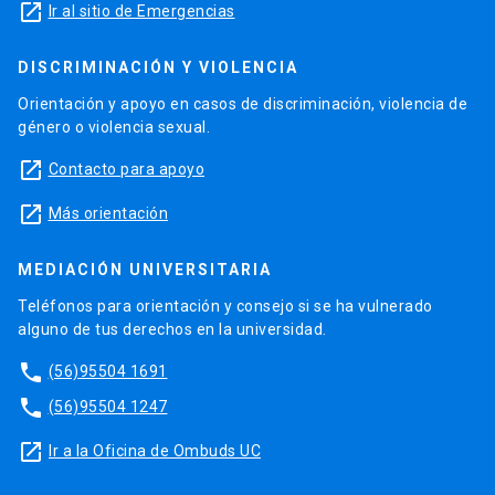
launch
Ir al sitio de Emergencias
DISCRIMINACIÓN Y VIOLENCIA
Orientación y apoyo en casos de discriminación, violencia de
género o violencia sexual.
launch
Contacto para apoyo
launch
Más orientación
MEDIACIÓN UNIVERSITARIA
Teléfonos para orientación y consejo si se ha vulnerado
alguno de tus derechos en la universidad.
phone
(56)95504 1691
phone
(56)95504 1247
launch
Ir a la Oficina de Ombuds UC