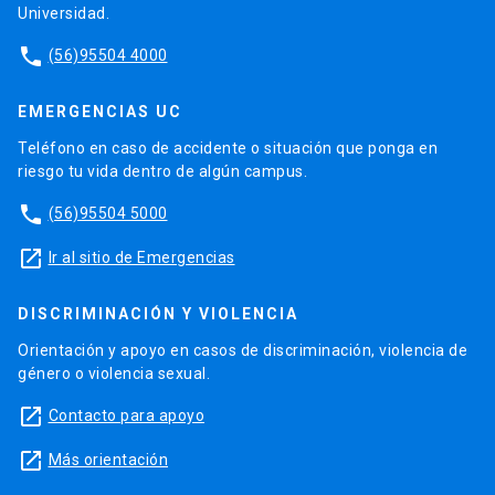
Universidad.
phone
(56)95504 4000
EMERGENCIAS UC
Teléfono en caso de accidente o situación que ponga en
riesgo tu vida dentro de algún campus.
phone
(56)95504 5000
launch
Ir al sitio de Emergencias
DISCRIMINACIÓN Y VIOLENCIA
Orientación y apoyo en casos de discriminación, violencia de
género o violencia sexual.
launch
Contacto para apoyo
launch
Más orientación