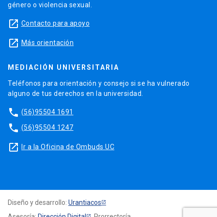
género o violencia sexual.
launch
Contacto para apoyo
launch
Más orientación
MEDIACIÓN UNIVERSITARIA
Teléfonos para orientación y consejo si se ha vulnerado
alguno de tus derechos en la universidad.
phone
(56)95504 1691
phone
(56)95504 1247
launch
Ir a la Oficina de Ombuds UC
Diseño y desarrollo:
Urantiacos
Asesoría:
Dirección Digital
, Prorrectoría