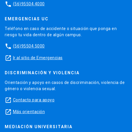
phone
(56)95504 4000
EMERGENCIAS UC
Teléfono en caso de accidente o situación que ponga en
riesgo tu vida dentro de algún campus.
phone
(56)95504 5000
launch
Ir al sitio de Emergencias
DISCRIMINACIÓN Y VIOLENCIA
Orientación y apoyo en casos de discriminación, violencia de
género o violencia sexual.
launch
Contacto para apoyo
launch
Más orientación
MEDIACIÓN UNIVERSITARIA