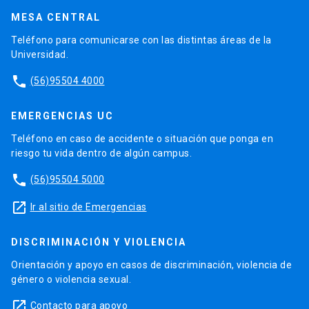
MESA CENTRAL
Teléfono para comunicarse con las distintas áreas de la
Universidad.
phone
(56)95504 4000
EMERGENCIAS UC
Teléfono en caso de accidente o situación que ponga en
riesgo tu vida dentro de algún campus.
phone
(56)95504 5000
launch
Ir al sitio de Emergencias
DISCRIMINACIÓN Y VIOLENCIA
Orientación y apoyo en casos de discriminación, violencia de
género o violencia sexual.
launch
Contacto para apoyo