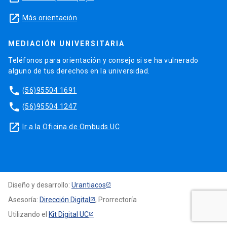
launch
Más orientación
MEDIACIÓN UNIVERSITARIA
Teléfonos para orientación y consejo si se ha vulnerado
alguno de tus derechos en la universidad.
phone
(56)95504 1691
phone
(56)95504 1247
launch
Ir a la Oficina de Ombuds UC
Diseño y desarrollo:
Urantiacos
Asesoría:
Dirección Digital
, Prorrectoría
Utilizando el
Kit Digital UC