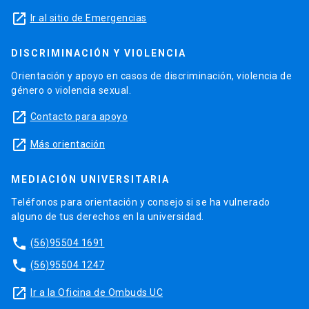
launch
Ir al sitio de Emergencias
DISCRIMINACIÓN Y VIOLENCIA
Orientación y apoyo en casos de discriminación, violencia de
género o violencia sexual.
launch
Contacto para apoyo
launch
Más orientación
MEDIACIÓN UNIVERSITARIA
Teléfonos para orientación y consejo si se ha vulnerado
alguno de tus derechos en la universidad.
phone
(56)95504 1691
phone
(56)95504 1247
launch
Ir a la Oficina de Ombuds UC