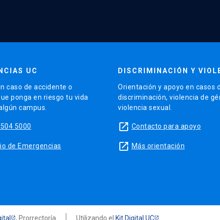
NCIAS UC
DISCRIMINACIÓN Y VIOL
n caso de accidente o
Orientación y apoyo en casos 
que ponga en riesgo tu vida
discriminación, violencia de g
 algún campus.
violencia sexual.
launch
5504 5000
Contacto para apoyo
launch
sitio de Emergencias
Más orientación
ital
, Prorrectoría
Utilizando el
Kit Digital UC