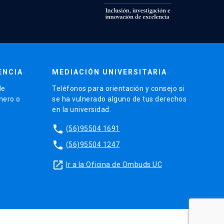
ENCIA
MEDIACIÓN UNIVERSITARIA
de
Teléfonos para orientación y consejo si
énero o
se ha vulnerado alguno de tus derechos
en la universidad.
phone
(56)95504 1691
phone
(56)95504 1247
launch
Ir a la Oficina de Ombuds UC