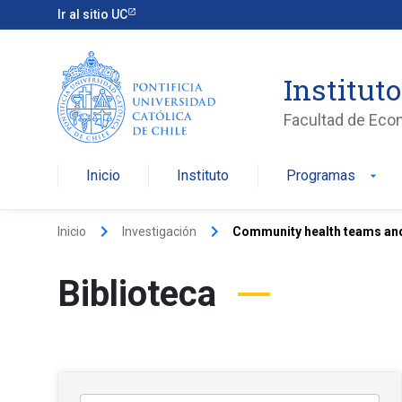
Ir al sitio UC
Institut
Facultad de Eco
Inicio
Instituto
Programas
arrow_drop_down
keyboard_arrow_right
keyboard_arrow_right
Inicio
Investigación
Community health teams and h
Biblioteca