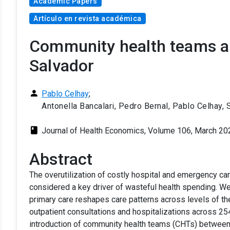
Academic Papers
Artículo en revista académica
Community health teams and
Salvador
person
Pablo Celhay
;
Antonella Bancalari, Pedro Bernal, Pablo Celhay,
class
Journal of Health Economics, Volume 106, March 20
Abstract
The overutilization of costly hospital and emergency care
considered a key driver of wasteful health spending. 
primary care reshapes care patterns across levels of the
outpatient consultations and hospitalizations across 25
introduction of community health teams (CHTs) betwee