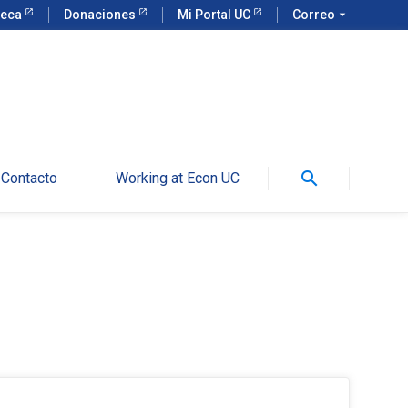
teca
Donaciones
Mi Portal UC
Correo
arrow_drop_down
search
Contacto
Working at Econ UC