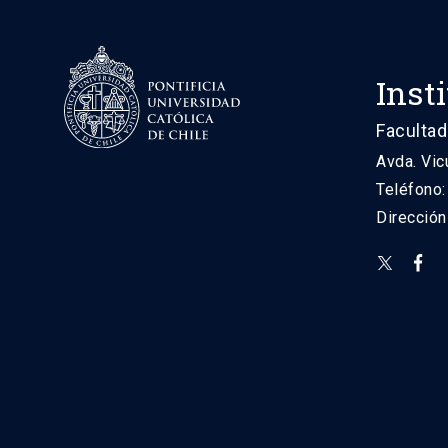
Inst
Facultad
Avda. Vic
Teléfono
Direcció