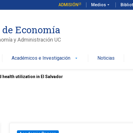
ADMISIÓN
Medios
arrow_drop_down
Biblio
o de Economía
nomía y Administración UC
Académicos e Investigación
Noticias
arrow_drop_down
ealth utilization in El Salvador