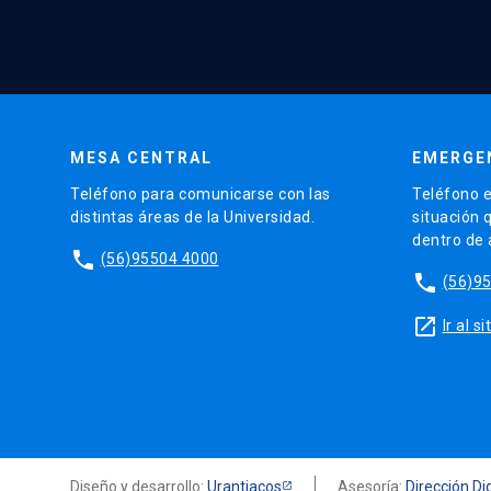
MESA CENTRAL
EMERGE
Teléfono para comunicarse con las
Teléfono e
distintas áreas de la Universidad.
situación 
dentro de
phone
(56)95504 4000
phone
(56)9
launch
Ir al 
Diseño y desarrollo:
Urantiacos
Asesoría:
Dirección Dig