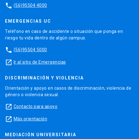
phone
(56)95504 4000
EMERGENCIAS UC
Teléfono en caso de accidente o situación que ponga en
riesgo tu vida dentro de algún campus.
phone
(56)95504 5000
launch
Ir al sitio de Emergencias
DISCRIMINACIÓN Y VIOLENCIA
Orientación y apoyo en casos de discriminación, violencia de
género o violencia sexual.
launch
Contacto para apoyo
launch
Más orientación
MEDIACIÓN UNIVERSITARIA