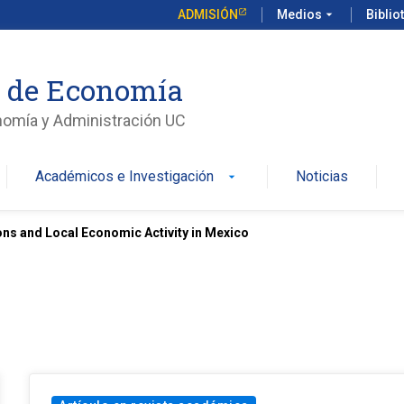
ADMISIÓN
Medios
arrow_drop_down
Biblio
o de Economía
nomía y Administración UC
Académicos e Investigación
Noticias
arrow_drop_down
ons and Local Economic Activity in Mexico