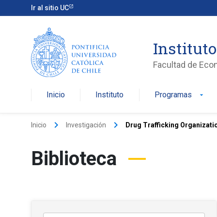
Ir al sitio UC
Institut
Facultad de Eco
Inicio
Instituto
Programas
arrow_drop_down
keyboard_arrow_right
keyboard_arrow_right
Inicio
Investigación
Drug Trafficking Organizati
Biblioteca