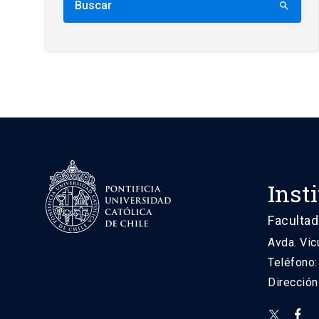
Buscar
search
Inst
Facultad
Avda. Vic
Teléfono
Direcció