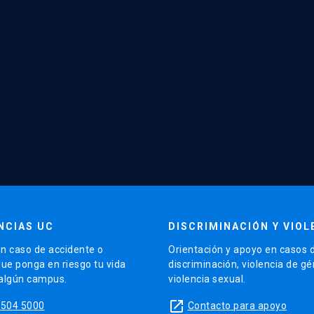
NCIAS UC
DISCRIMINACIÓN Y VIOL
n caso de accidente o
Orientación y apoyo en casos 
que ponga en riesgo tu vida
discriminación, violencia de g
 algún campus.
violencia sexual.
launch
5504 5000
Contacto para apoyo