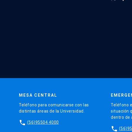
MESA CENTRAL
EMERGE
Teléfono para comunicarse con las
Teléfono e
distintas áreas de la Universidad.
situación 
dentro de
phone
(56)95504 4000
phone
(56)9