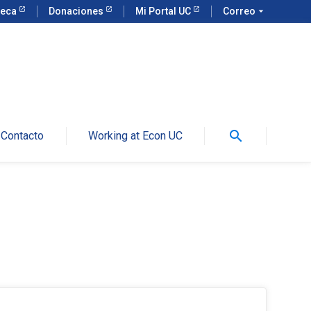
teca
Donaciones
Mi Portal UC
Correo
arrow_drop_down
search
Contacto
Working at Econ UC