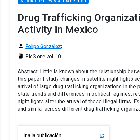
Artículo en revista académica
Drug Trafficking Organiza
Activity in Mexico
person
Felipe González
;
class
PloS one vol. 10
Abstract: Little is known about the relationship betwe
this paper I study changes in satellite night lights 
arrival of large drug trafficking organizations in th
state trends and differences in political regimes, res
night lights after the arrival of these illegal firms. 
and similar across different drug trafficking organiz
Ir a la publicación
launch