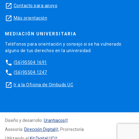
launch
Contacto para apoyo
launch
Más orientación
MEDIACIÓN UNIVERSITARIA
Teléfonos para orientación y consejo si se ha vulnerado
alguno de tus derechos en la universidad.
phone
(56)95504 1691
phone
(56)95504 1247
launch
Ir a la Oficina de Ombuds UC
Diseño y desarrollo:
Urantiacos
Asesoría:
Dirección Digital
, Prorrectoría
Utilizando el
Kit Digital UC