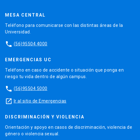
MESA CENTRAL
Teléfono para comunicarse con las distintas áreas de la
Universidad.
phone
(56)95504 4000
EMERGENCIAS UC
Teléfono en caso de accidente o situación que ponga en
riesgo tu vida dentro de algún campus.
phone
(56)95504 5000
launch
Ir al sitio de Emergencias
DISCRIMINACIÓN Y VIOLENCIA
Orientación y apoyo en casos de discriminación, violencia de
género o violencia sexual.