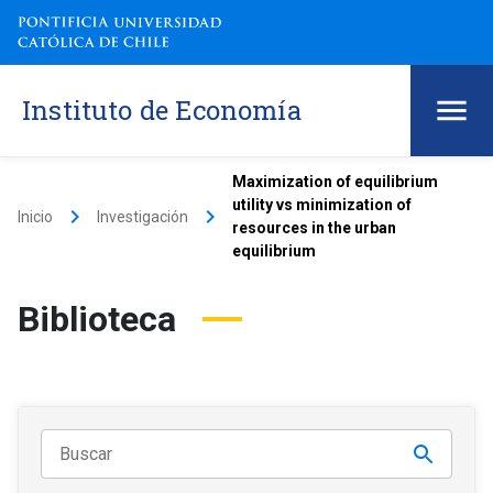
Instituto de Economía
Maximization of equilibrium
utility vs minimization of
keyboard_arrow_right
keyboard_arrow_right
Inicio
Investigación
resources in the urban
equilibrium
Biblioteca