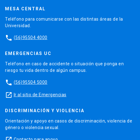
MESA CENTRAL
Teléfono para comunicarse con las distintas áreas de la
Universidad.
phone
(56)95504 4000
EMERGENCIAS UC
Teléfono en caso de accidente o situación que ponga en
riesgo tu vida dentro de algún campus.
phone
(56)95504 5000
launch
Ir al sitio de Emergencias
DISCRIMINACIÓN Y VIOLENCIA
Orientación y apoyo en casos de discriminación, violencia de
género o violencia sexual.
launch
Contacto para apoyo