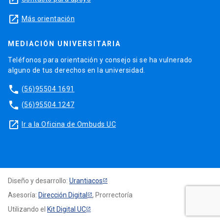
launch
Más orientación
MEDIACIÓN UNIVERSITARIA
Teléfonos para orientación y consejo si se ha vulnerado
alguno de tus derechos en la universidad.
phone
(56)95504 1691
phone
(56)95504 1247
launch
Ir a la Oficina de Ombuds UC
Diseño y desarrollo:
Urantiacos
Asesoría:
Dirección Digital
, Prorrectoría
Utilizando el
Kit Digital UC