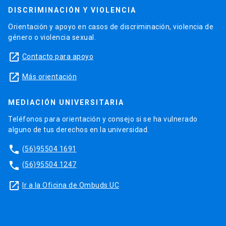
DISCRIMINACIÓN Y VIOLENCIA
Orientación y apoyo en casos de discriminación, violencia de
género o violencia sexual.
launch
Contacto para apoyo
launch
Más orientación
MEDIACIÓN UNIVERSITARIA
Teléfonos para orientación y consejo si se ha vulnerado
alguno de tus derechos en la universidad.
phone
(56)95504 1691
phone
(56)95504 1247
launch
Ir a la Oficina de Ombuds UC