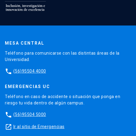
MESA CENTRAL
Teléfono para comunicarse con las distintas áreas de la
Universidad.
phone
(56)95504 4000
EMERGENCIAS UC
Teléfono en caso de accidente o situación que ponga en
riesgo tu vida dentro de algún campus.
phone
(56)95504 5000
launch
Ir al sitio de Emergencias