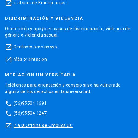
launch
Ir al sitio de Emergencias
DISCRIMINACIÓN Y VIOLENCIA
Orientación y apoyo en casos de discriminación, violencia de
género o violencia sexual.
launch
Contacto para apoyo
launch
Más orientación
MEDIACIÓN UNIVERSITARIA
Teléfonos para orientación y consejo si se ha vulnerado
alguno de tus derechos en la universidad.
phone
(56)95504 1691
phone
(56)95504 1247
launch
Ir a la Oficina de Ombuds UC