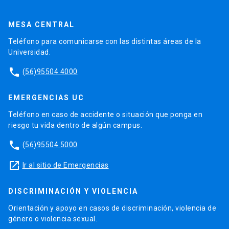
MESA CENTRAL
Teléfono para comunicarse con las distintas áreas de la
Universidad.
phone
(56)95504 4000
EMERGENCIAS UC
Teléfono en caso de accidente o situación que ponga en
riesgo tu vida dentro de algún campus.
phone
(56)95504 5000
launch
Ir al sitio de Emergencias
DISCRIMINACIÓN Y VIOLENCIA
Orientación y apoyo en casos de discriminación, violencia de
género o violencia sexual.