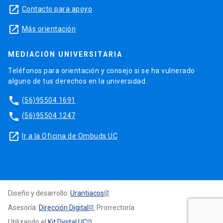
launch
Contacto para apoyo
launch
Más orientación
MEDIACIÓN UNIVERSITARIA
Teléfonos para orientación y consejo si se ha vulnerado
alguno de tus derechos en la universidad.
phone
(56)95504 1691
phone
(56)95504 1247
launch
Ir a la Oficina de Ombuds UC
Diseño y desarrollo:
Urantiacos
Asesoría:
Dirección Digital
, Prorrectoría
Utilizando el
Kit Digital UC