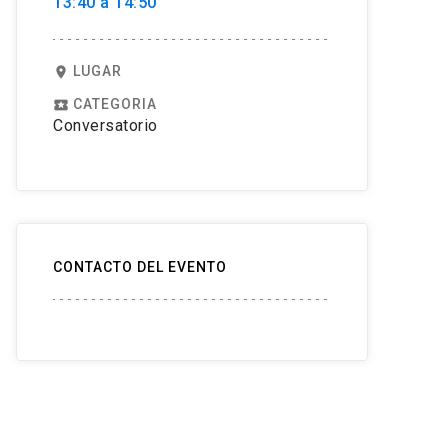
13:40 a 14:50
LUGAR
location_on
CATEGORIA
local_play
Conversatorio
CONTACTO DEL EVENTO