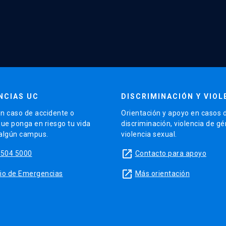
NCIAS UC
DISCRIMINACIÓN Y VIOL
n caso de accidente o
Orientación y apoyo en casos 
que ponga en riesgo tu vida
discriminación, violencia de g
 algún campus.
violencia sexual.
launch
5504 5000
Contacto para apoyo
launch
sitio de Emergencias
Más orientación