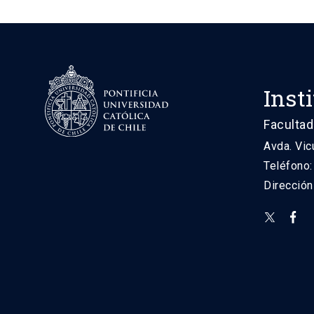
Inst
Facultad
Avda. Vic
Teléfono
Direcció