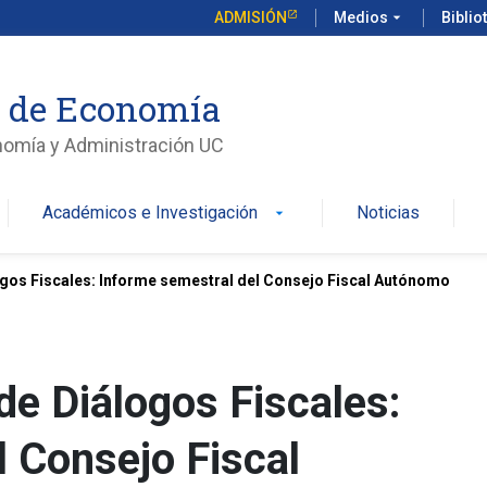
ADMISIÓN
Medios
arrow_drop_down
Biblio
o de Economía
nomía y Administración UC
Académicos e Investigación
Noticias
arrow_drop_down
logos Fiscales: Informe semestral del Consejo Fiscal Autónomo
 de Diálogos Fiscales:
l Consejo Fiscal