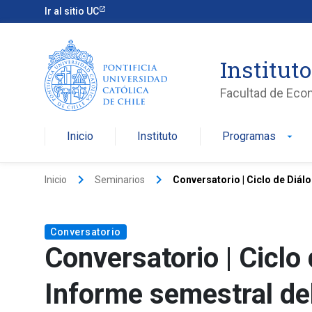
Ir al sitio UC
Institut
Facultad de Eco
Inicio
Instituto
Programas
arrow_drop_down
keyboard_arrow_right
keyboard_arrow_right
Inicio
Seminarios
Conversatorio | Ciclo de Diá
Conversatorio
Conversatorio | Ciclo
Informe semestral de