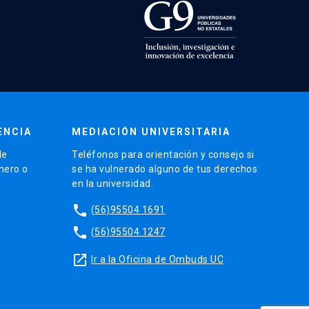
ENCIA
MEDIACIÓN UNIVERSITARIA
de
Teléfonos para orientación y consejo si
énero o
se ha vulnerado alguno de tus derechos
en la universidad.
phone
(56)95504 1691
phone
(56)95504 1247
launch
Ir a la Oficina de Ombuds UC