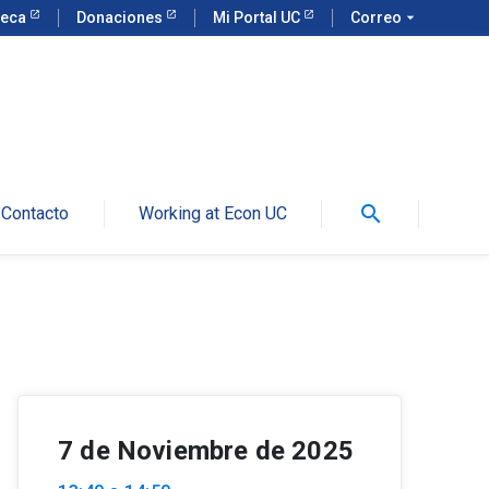
teca
Donaciones
Mi Portal UC
Correo
arrow_drop_down
search
Contacto
Working at Econ UC
7 de Noviembre de 2025