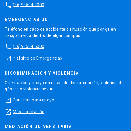
phone
(56)95504 4000
EMERGENCIAS UC
Teléfono en caso de accidente o situación que ponga en
riesgo tu vida dentro de algún campus.
phone
(56)95504 5000
launch
Ir al sitio de Emergencias
DISCRIMINACIÓN Y VIOLENCIA
Orientación y apoyo en casos de discriminación, violencia de
género o violencia sexual.
launch
Contacto para apoyo
launch
Más orientación
MEDIACIÓN UNIVERSITARIA