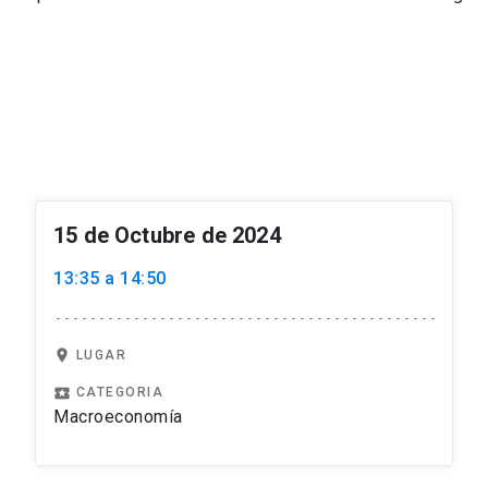
15 de Octubre de 2024
13:35 a 14:50
location_on
LUGAR
local_play
CATEGORIA
Macroeconomía