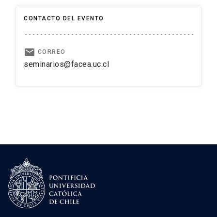
CONTACTO DEL EVENTO
email
CORREO
seminarios@facea.uc.cl