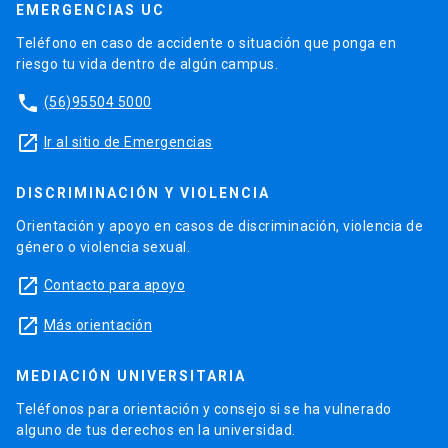
EMERGENCIAS UC
Teléfono en caso de accidente o situación que ponga en
riesgo tu vida dentro de algún campus.
phone
(56)95504 5000
launch
Ir al sitio de Emergencias
DISCRIMINACIÓN Y VIOLENCIA
Orientación y apoyo en casos de discriminación, violencia de
género o violencia sexual.
launch
Contacto para apoyo
launch
Más orientación
MEDIACIÓN UNIVERSITARIA
Teléfonos para orientación y consejo si se ha vulnerado
alguno de tus derechos en la universidad.