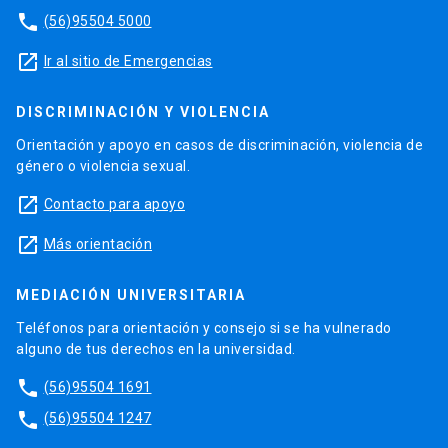
phone
(56)95504 5000
launch
Ir al sitio de Emergencias
DISCRIMINACIÓN Y VIOLENCIA
Orientación y apoyo en casos de discriminación, violencia de
género o violencia sexual.
launch
Contacto para apoyo
launch
Más orientación
MEDIACIÓN UNIVERSITARIA
Teléfonos para orientación y consejo si se ha vulnerado
alguno de tus derechos en la universidad.
phone
(56)95504 1691
phone
(56)95504 1247