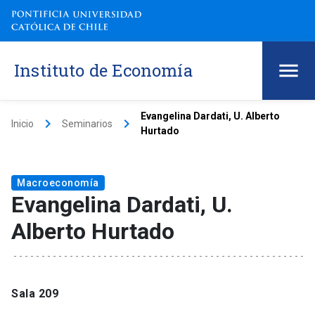
Instituto de Economía
Evangelina Dardati, U. Alberto
keyboard_arrow_right
keyboard_arrow_right
Inicio
Seminarios
Hurtado
Macroeconomía
Evangelina Dardati, U.
Alberto Hurtado
Sala 209