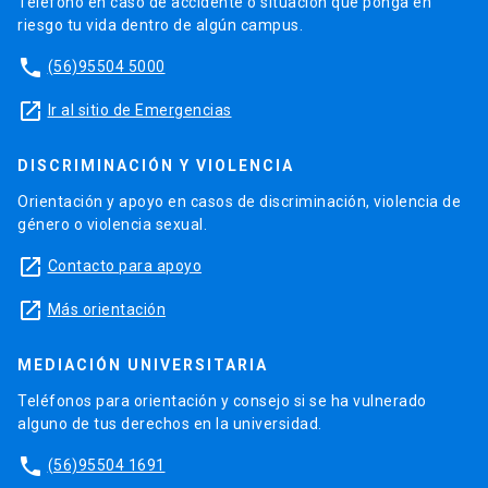
Teléfono en caso de accidente o situación que ponga en
riesgo tu vida dentro de algún campus.
phone
(56)95504 5000
launch
Ir al sitio de Emergencias
DISCRIMINACIÓN Y VIOLENCIA
Orientación y apoyo en casos de discriminación, violencia de
género o violencia sexual.
launch
Contacto para apoyo
launch
Más orientación
MEDIACIÓN UNIVERSITARIA
Teléfonos para orientación y consejo si se ha vulnerado
alguno de tus derechos en la universidad.
phone
(56)95504 1691