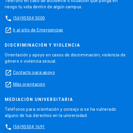
Teléfono en caso de accidente o situación que ponga en
riesgo tu vida dentro de algún campus.
phone
(56)95504 5000
launch
Ir al sitio de Emergencias
DISCRIMINACIÓN Y VIOLENCIA
Orientación y apoyo en casos de discriminación, violencia de
género o violencia sexual.
launch
Contacto para apoyo
launch
Más orientación
MEDIACIÓN UNIVERSITARIA
Teléfonos para orientación y consejo si se ha vulnerado
alguno de tus derechos en la universidad.
phone
(56)95504 1691