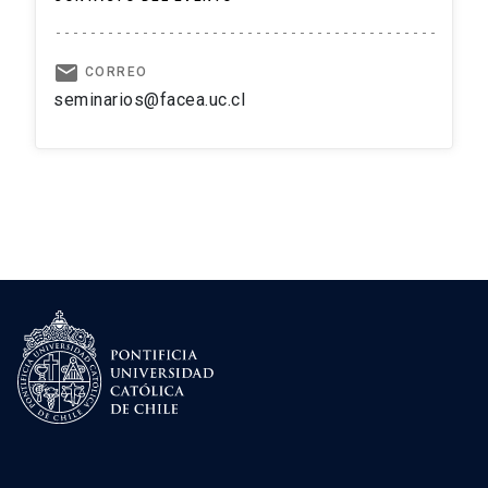
email
CORREO
seminarios@facea.uc.cl