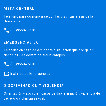
MESA CENTRAL
Teléfono para comunicarse con las distintas áreas de la
Universidad.
phone
(56)95504 4000
EMERGENCIAS UC
Teléfono en caso de accidente o situación que ponga en
riesgo tu vida dentro de algún campus.
phone
(56)95504 5000
launch
Ir al sitio de Emergencias
DISCRIMINACIÓN Y VIOLENCIA
Orientación y apoyo en casos de discriminación, violencia de
género o violencia sexual.