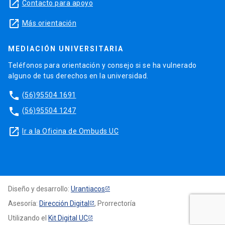
launch
Contacto para apoyo
launch
Más orientación
MEDIACIÓN UNIVERSITARIA
Teléfonos para orientación y consejo si se ha vulnerado
alguno de tus derechos en la universidad.
phone
(56)95504 1691
phone
(56)95504 1247
launch
Ir a la Oficina de Ombuds UC
Diseño y desarrollo:
Urantiacos
Asesoría:
Dirección Digital
, Prorrectoría
Utilizando el
Kit Digital UC