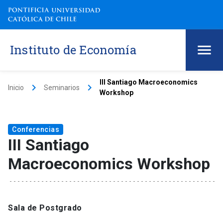
Instituto de Economía
III Santiago Macroeconomics
keyboard_arrow_right
keyboard_arrow_right
Inicio
Seminarios
Workshop
Conferencias
III Santiago
Macroeconomics Workshop
Sala de Postgrado