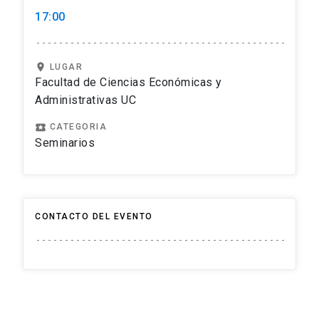
17:00
location_on
LUGAR
Facultad de Ciencias Económicas y
Administrativas UC
local_play
CATEGORIA
Seminarios
CONTACTO DEL EVENTO