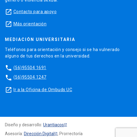
launch
Contacto para apoyo
launch
Más orientación
MEDIACIÓN UNIVERSITARIA
Teléfonos para orientación y consejo si se ha vulnerado
alguno de tus derechos en la universidad.
phone
(56)95504 1691
phone
(56)95504 1247
launch
Ir a la Oficina de Ombuds UC
Diseño y desarrollo:
Urantiacos
Asesoría:
Dirección Digital
, Prorrectoría