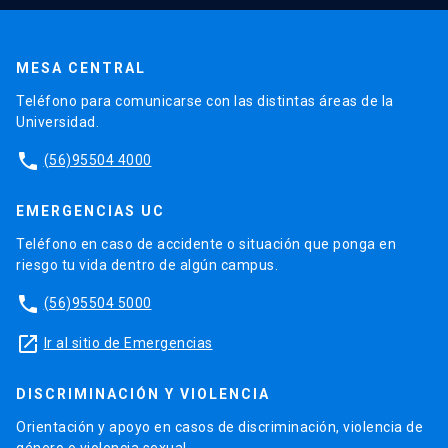
MESA CENTRAL
Teléfono para comunicarse con las distintas áreas de la
Universidad.
phone
(56)95504 4000
EMERGENCIAS UC
Teléfono en caso de accidente o situación que ponga en
riesgo tu vida dentro de algún campus.
phone
(56)95504 5000
launch
Ir al sitio de Emergencias
DISCRIMINACIÓN Y VIOLENCIA
Orientación y apoyo en casos de discriminación, violencia de
género o violencia sexual.