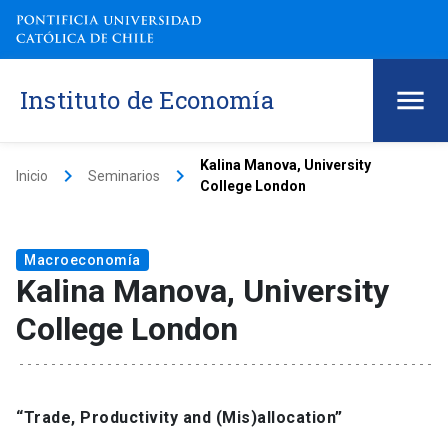
Instituto de Economía
Kalina Manova, University
keyboard_arrow_right
keyboard_arrow_right
Inicio
Seminarios
College London
Macroeconomía
Kalina Manova, University
College London
“Trade, Productivity and (Mis)allocation”