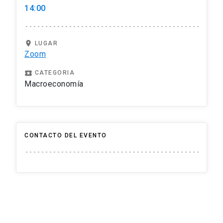
14:00
location_on
LUGAR
Zoom
local_play
CATEGORIA
Macroeconomía
CONTACTO DEL EVENTO