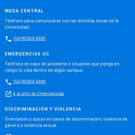
MESA CENTRAL
Teléfono para comunicarse con las distintas áreas de la
Universidad.
phone
(56)95504 4000
EMERGENCIAS UC
Teléfono en caso de accidente o situación que ponga en
riesgo tu vida dentro de algún campus.
phone
(56)95504 5000
launch
Ir al sitio de Emergencias
DISCRIMINACIÓN Y VIOLENCIA
Orientación y apoyo en casos de discriminación, violencia de
género o violencia sexual.