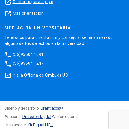
launch
Contacto para apoyo
launch
Más orientación
MEDIACIÓN UNIVERSITARIA
Teléfonos para orientación y consejo si se ha vulnerado
alguno de tus derechos en la universidad.
phone
(56)95504 1691
phone
(56)95504 1247
launch
Ir a la Oficina de Ombuds UC
Diseño y desarrollo:
Urantiacos
Asesoría:
Dirección Digital
, Prorrectoría
Utilizando el
Kit Digital UC