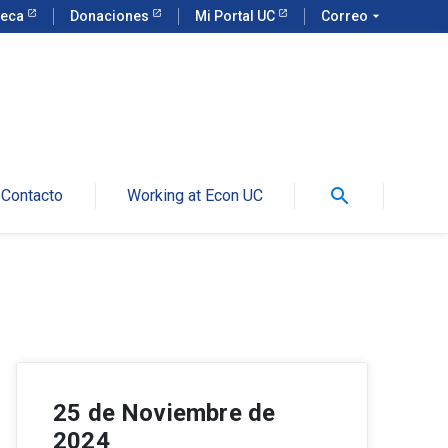
teca
Donaciones
Mi Portal UC
Correo
arrow_drop_down
search
Contacto
Working at Econ UC
25 de Noviembre de
2024