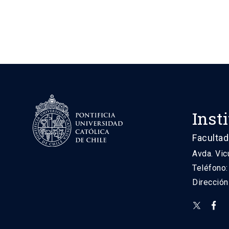
Inst
Facultad
Avda. Vic
Teléfono
Direcció