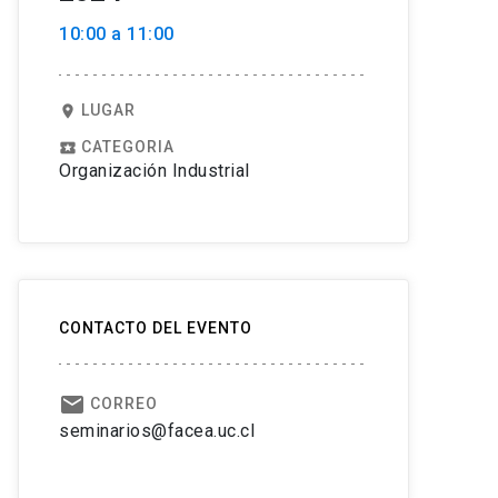
10:00 a 11:00
LUGAR
location_on
CATEGORIA
local_play
Organización Industrial
CONTACTO DEL EVENTO
email
CORREO
seminarios@facea.uc.cl