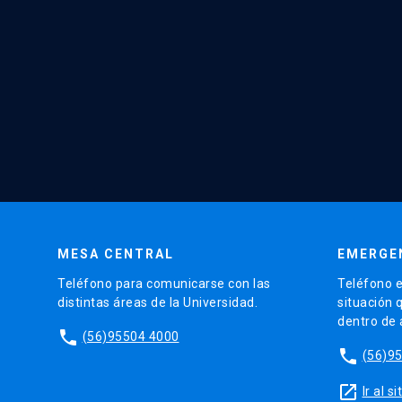
MESA CENTRAL
EMERGE
Teléfono para comunicarse con las
Teléfono e
distintas áreas de la Universidad.
situación 
dentro de
phone
(56)95504 4000
phone
(56)9
launch
Ir al 