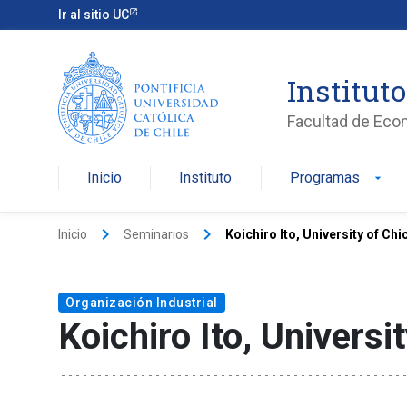
Ir al sitio UC
Institut
Facultad de Eco
Inicio
Instituto
Programas
arrow_drop_down
keyboard_arrow_right
keyboard_arrow_right
Inicio
Seminarios
Koichiro Ito, University of Ch
Organización Industrial
Koichiro Ito, Universi