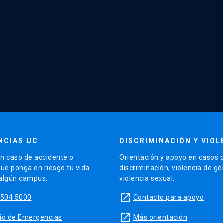
NCIAS UC
DISCRIMINACIÓN Y VIOL
n caso de accidente o
Orientación y apoyo en casos 
que ponga en riesgo tu vida
discriminación, violencia de g
 algún campus.
violencia sexual.
launch
5504 5000
Contacto para apoyo
launch
sitio de Emergencias
Más orientación