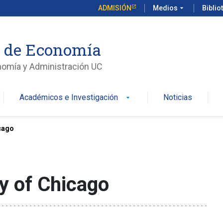
ADMISIÓN
Medios
arrow_drop_down
Biblio
o de Economía
nomía y Administración UC
Académicos e Investigación
Noticias
arrow_drop_down
icago
ty of Chicago