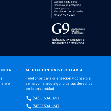
ENCIA
MEDIACIÓN UNIVERSITARIA
de
Teléfonos para orientación y consejo si
énero o
se ha vulnerado alguno de tus derechos
en la universidad.
phone
(56)95504 1691
phone
(56)95504 1247