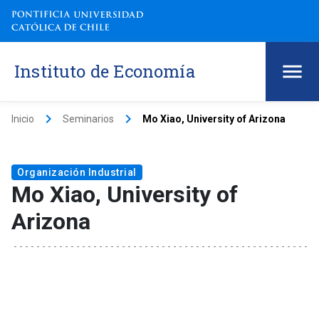
Instituto de Economía
keyboard_arrow_right
keyboard_arrow_right
Inicio
Seminarios
Mo Xiao, University of Arizona
Organización Industrial
Mo Xiao, University of
Arizona