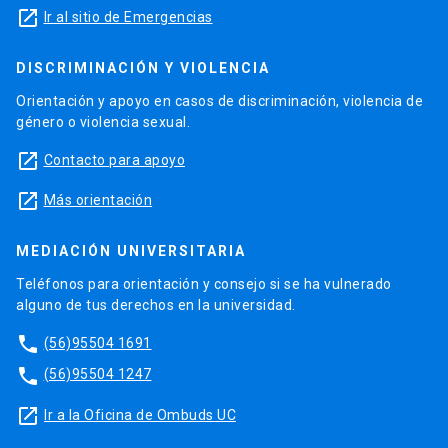
launch
Ir al sitio de Emergencias
DISCRIMINACIÓN Y VIOLENCIA
Orientación y apoyo en casos de discriminación, violencia de
género o violencia sexual.
launch
Contacto para apoyo
launch
Más orientación
MEDIACIÓN UNIVERSITARIA
Teléfonos para orientación y consejo si se ha vulnerado
alguno de tus derechos en la universidad.
phone
(56)95504 1691
phone
(56)95504 1247
launch
Ir a la Oficina de Ombuds UC