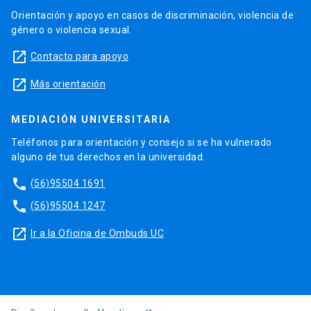
Orientación y apoyo en casos de discriminación, violencia de
género o violencia sexual.
launch
Contacto para apoyo
launch
Más orientación
MEDIACIÓN UNIVERSITARIA
Teléfonos para orientación y consejo si se ha vulnerado
alguno de tus derechos en la universidad.
phone
(56)95504 1691
phone
(56)95504 1247
launch
Ir a la Oficina de Ombuds UC