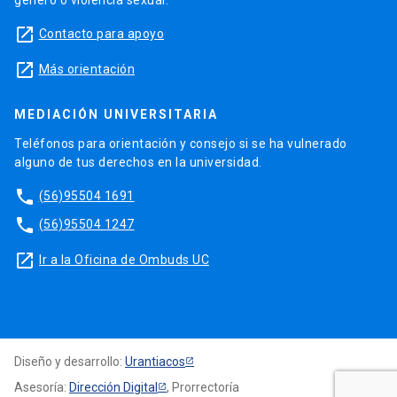
género o violencia sexual.
launch
Contacto para apoyo
launch
Más orientación
MEDIACIÓN UNIVERSITARIA
Teléfonos para orientación y consejo si se ha vulnerado
alguno de tus derechos en la universidad.
phone
(56)95504 1691
phone
(56)95504 1247
launch
Ir a la Oficina de Ombuds UC
Diseño y desarrollo:
Urantiacos
Asesoría:
Dirección Digital
, Prorrectoría