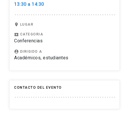
13:30 a 14:30
location_on
LUGAR
local_play
CATEGORIA
Conferencias
account_circle
DIRIGIDO A
Académicos, estudiantes
CONTACTO DEL EVENTO