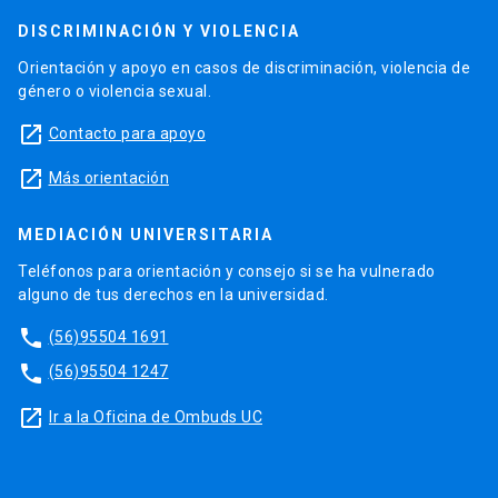
DISCRIMINACIÓN Y VIOLENCIA
Orientación y apoyo en casos de discriminación, violencia de
género o violencia sexual.
launch
Contacto para apoyo
launch
Más orientación
MEDIACIÓN UNIVERSITARIA
Teléfonos para orientación y consejo si se ha vulnerado
alguno de tus derechos en la universidad.
phone
(56)95504 1691
phone
(56)95504 1247
launch
Ir a la Oficina de Ombuds UC