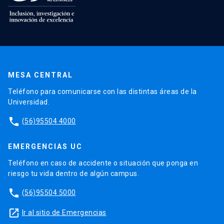
MESA CENTRAL
Teléfono para comunicarse con las distintas áreas de la
Universidad.
phone
(56)95504 4000
EMERGENCIAS UC
Teléfono en caso de accidente o situación que ponga en
riesgo tu vida dentro de algún campus.
phone
(56)95504 5000
launch
Ir al sitio de Emergencias