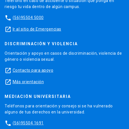
Teléfono en caso de accidente o situación que ponga en
riesgo tu vida dentro de algún campus.
phone
(56)95504 5000
launch
Ir al sitio de Emergencias
DISCRIMINACIÓN Y VIOLENCIA
Orientación y apoyo en casos de discriminación, violencia de
género o violencia sexual.
launch
Contacto para apoyo
launch
Más orientación
MEDIACIÓN UNIVERSITARIA
Teléfonos para orientación y consejo si se ha vulnerado
alguno de tus derechos en la universidad.
phone
(56)95504 1691