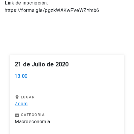
Link de inscripción:
https://forms.gle/pgzkWAKwFVeWZYmb6
21 de Julio de 2020
13:00
location_on
LUGAR
Zoom
local_play
CATEGORIA
Macroeconomía