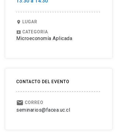
13:30 a 14:30
LUGAR
location_on
CATEGORIA
local_play
Microeconomía Aplicada
CONTACTO DEL EVENTO
email
CORREO
seminarios@facea.uc.cl