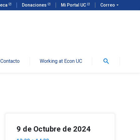
teca
Donaciones
Mi Portal UC
Correo
arrow_drop_down
search
Contacto
Working at Econ UC
9 de Octubre de 2024