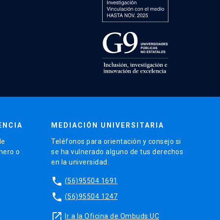
ENCIA
MEDIACIÓN UNIVERSITARIA
de
Teléfonos para orientación y consejo si
énero o
se ha vulnerado alguno de tus derechos
en la universidad.
phone
(56)95504 1691
phone
(56)95504 1247
launch
Ir a la Oficina de Ombuds UC