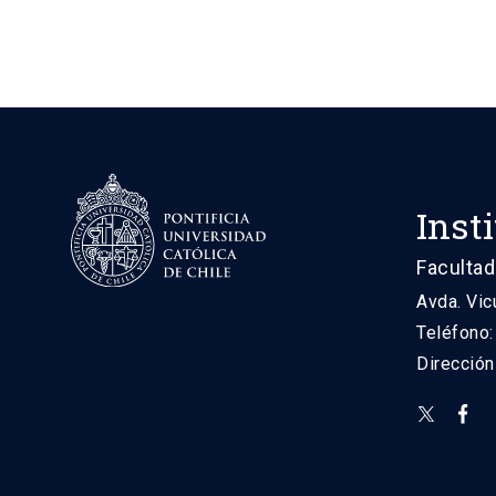
Inst
Facultad
Avda. Vic
Teléfono
Direcció