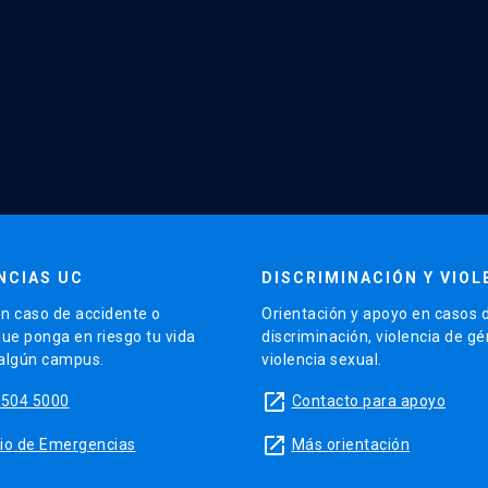
NCIAS UC
DISCRIMINACIÓN Y VIOL
n caso de accidente o
Orientación y apoyo en casos 
que ponga en riesgo tu vida
discriminación, violencia de g
 algún campus.
violencia sexual.
launch
5504 5000
Contacto para apoyo
launch
sitio de Emergencias
Más orientación