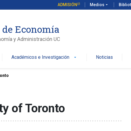
ADMISIÓN
Medios
arrow_drop_down
Biblio
o de Economía
nomía y Administración UC
Académicos e Investigación
Noticias
arrow_drop_down
ronto
ty of Toronto