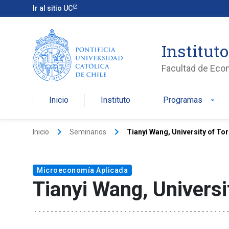
Ir al sitio UC
Institut
Facultad de Eco
Inicio
Instituto
Programas
arrow_drop_down
keyboard_arrow_right
keyboard_arrow_right
Inicio
Seminarios
Tianyi Wang, University of To
Microeconomía Aplicada
Tianyi Wang, Universi