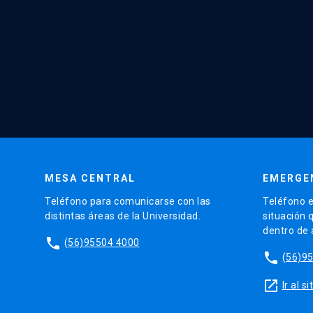
MESA CENTRAL
EMERGE
Teléfono para comunicarse con las
Teléfono e
distintas áreas de la Universidad.
situación 
dentro de
phone
(56)95504 4000
phone
(56)9
launch
Ir al 