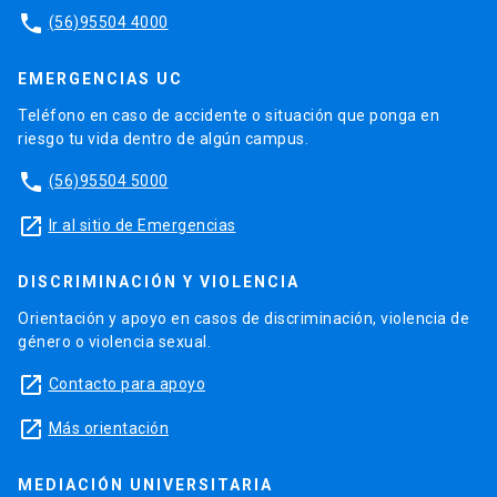
phone
(56)95504 4000
EMERGENCIAS UC
Teléfono en caso de accidente o situación que ponga en
riesgo tu vida dentro de algún campus.
phone
(56)95504 5000
launch
Ir al sitio de Emergencias
DISCRIMINACIÓN Y VIOLENCIA
Orientación y apoyo en casos de discriminación, violencia de
género o violencia sexual.
launch
Contacto para apoyo
launch
Más orientación
MEDIACIÓN UNIVERSITARIA