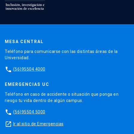
MESA CENTRAL
Teléfono para comunicarse con las distintas áreas de la
Universidad.
phone
(56)95504 4000
EMERGENCIAS UC
Teléfono en caso de accidente o situación que ponga en
riesgo tu vida dentro de algún campus.
phone
(56)95504 5000
launch
Ir al sitio de Emergencias