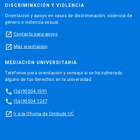
DISCRIMINACIÓN Y VIOLENCIA
Orientación y apoyo en casos de discriminación, violencia de
género o violencia sexual.
launch
Contacto para apoyo
launch
Más orientación
MEDIACIÓN UNIVERSITARIA
Teléfonos para orientación y consejo si se ha vulnerado
alguno de tus derechos en la universidad.
phone
(56)95504 1691
phone
(56)95504 1247
launch
Ir a la Oficina de Ombuds UC