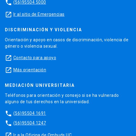
phone
(56)95504 5000
launch
Ir al sitio de Emergencias
DISCRIMINACIÓN Y VIOLENCIA
Orientación y apoyo en casos de discriminación, violencia de
género o violencia sexual.
launch
Contacto para apoyo
launch
Más orientación
MEDIACIÓN UNIVERSITARIA
Teléfonos para orientación y consejo si se ha vulnerado
alguno de tus derechos en la universidad.
phone
(56)95504 1691
phone
(56)95504 1247
launch
Ir a la Oficina de Ombuds UC