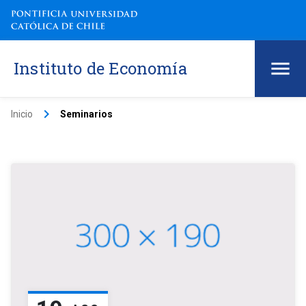
Instituto de Economía
keyboard_arrow_right
Inicio
Seminarios