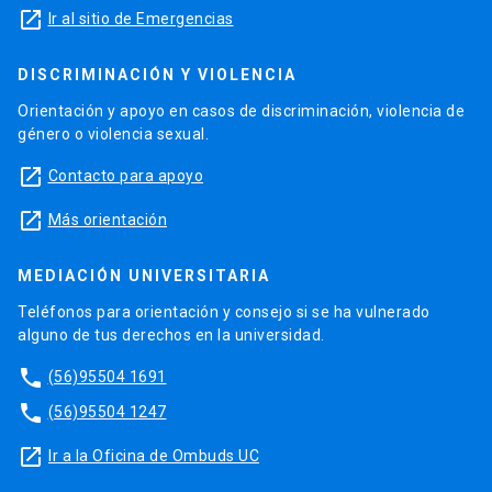
launch
Ir al sitio de Emergencias
DISCRIMINACIÓN Y VIOLENCIA
Orientación y apoyo en casos de discriminación, violencia de
género o violencia sexual.
launch
Contacto para apoyo
launch
Más orientación
MEDIACIÓN UNIVERSITARIA
Teléfonos para orientación y consejo si se ha vulnerado
alguno de tus derechos en la universidad.
phone
(56)95504 1691
phone
(56)95504 1247
launch
Ir a la Oficina de Ombuds UC