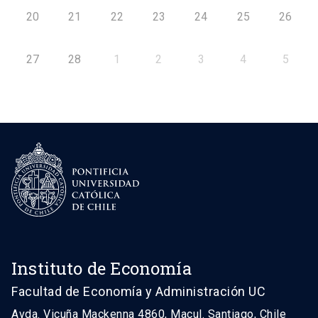
20
21
22
23
24
25
26
27
28
1
2
3
4
5
Instituto de Economía
Facultad de Economía y Administración UC
Avda. Vicuña Mackenna 4860, Macul. Santiago, Chile