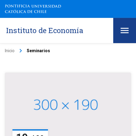
Instituto de Economía
keyboard_arrow_right
Inicio
Seminarios