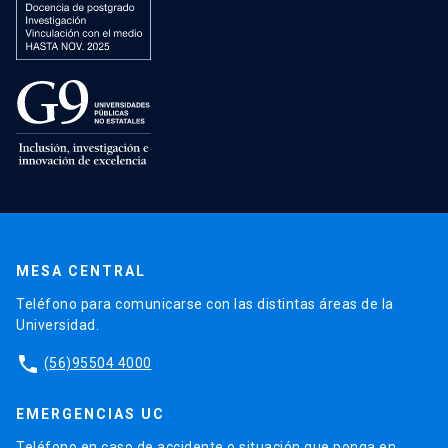
MESA CENTRAL
Teléfono para comunicarse con las distintas áreas de la
Universidad.
phone
(56)95504 4000
EMERGENCIAS UC
Teléfono en caso de accidente o situación que ponga en