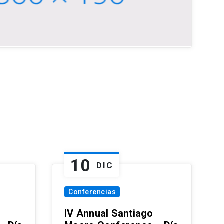
10
DIC
Conferencias
IV Annual Santiago