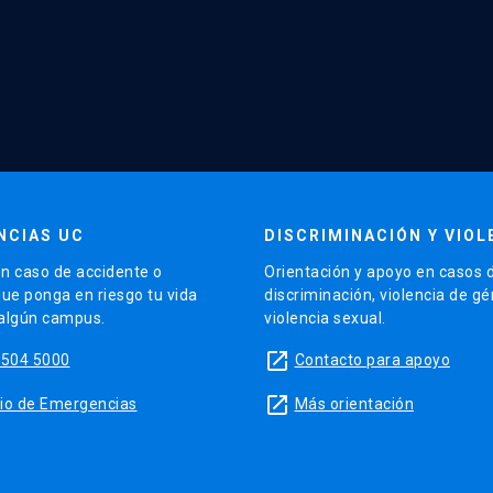
NCIAS UC
DISCRIMINACIÓN Y VIOL
n caso de accidente o
Orientación y apoyo en casos 
que ponga en riesgo tu vida
discriminación, violencia de g
 algún campus.
violencia sexual.
launch
5504 5000
Contacto para apoyo
launch
sitio de Emergencias
Más orientación