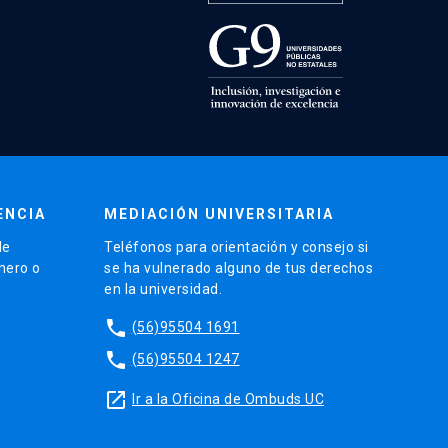
ENCIA
MEDIACIÓN UNIVERSITARIA
de
Teléfonos para orientación y consejo si
énero o
se ha vulnerado alguno de tus derechos
en la universidad.
phone
(56)95504 1691
phone
(56)95504 1247
launch
Ir a la Oficina de Ombuds UC