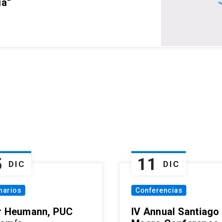
ia”
5
11
DIC
DIC
narios
Conferencias
r Heumann, PUC
IV Annual Santiago