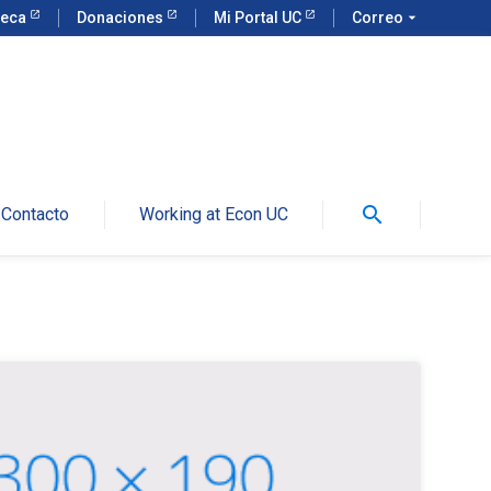
teca
Donaciones
Mi Portal UC
Correo
arrow_drop_down
search
Contacto
Working at Econ UC