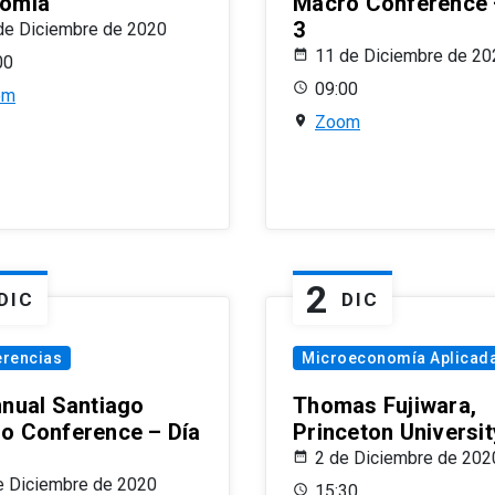
omía
Macro Conference 
3
de Diciembre de 2020
11 de Diciembre de 20
00
09:00
om
Zoom
2
DIC
DIC
erencias
Microeconomía Aplicad
nnual Santiago
Thomas Fujiwara,
o Conference – Día
Princeton Universit
2 de Diciembre de 202
e Diciembre de 2020
15:30