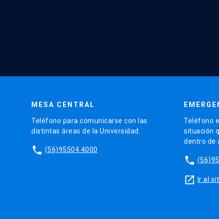
MESA CENTRAL
EMERGE
Teléfono para comunicarse con las
Teléfono e
distintas áreas de la Universidad.
situación 
dentro de
phone
(56)95504 4000
phone
(56)9
launch
Ir al 