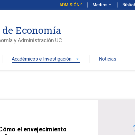
ADMISIÓN
Medios
arrow_drop_down
Biblio
o de Economía
nomía y Administración UC
Académicos e Investigación
Noticias
arrow_drop_down
 Cómo el envejecimiento