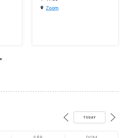
Zoom
>
TODAY
SÁB
DOM