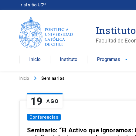
Ir al sitio UC
Institut
Facultad de Eco
Inicio
Instituto
Programas
arrow_drop_down
keyboard_arrow_right
Inicio
Seminarios
19
AGO
Conferencias
Seminario: “El Activo que Ignoramos: