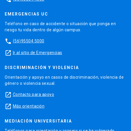
EMERGENCIAS UC
Teléfono en caso de accidente o situación que ponga en
riesgo tu vida dentro de algún campus.
phone
(56)95504 5000
launch
Ir al sitio de Emergencias
DISCRIMINACIÓN Y VIOLENCIA
Orientación y apoyo en casos de discriminación, violencia de
género o violencia sexual.
launch
Contacto para apoyo
launch
Más orientación
MEDIACIÓN UNIVERSITARIA
Teléfonos para orientación y consejo si se ha vulnerado