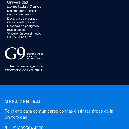
MESA CENTRAL
Teléfono para comunicarse con las distintas áreas de la
Universidad.
phone
(56)95504 4000