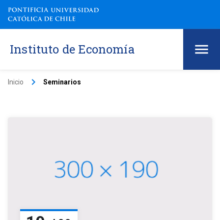
Instituto de Economía
keyboard_arrow_right
Inicio
Seminarios