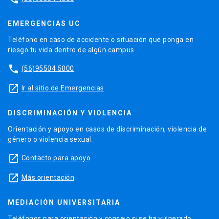
EMERGENCIAS UC
Teléfono en caso de accidente o situación que ponga en
riesgo tu vida dentro de algún campus.
phone
(56)95504 5000
launch
Ir al sitio de Emergencias
DISCRIMINACIÓN Y VIOLENCIA
Orientación y apoyo en casos de discriminación, violencia de
género o violencia sexual.
launch
Contacto para apoyo
launch
Más orientación
MEDIACIÓN UNIVERSITARIA
Teléfonos para orientación y consejo si se ha vulnerado