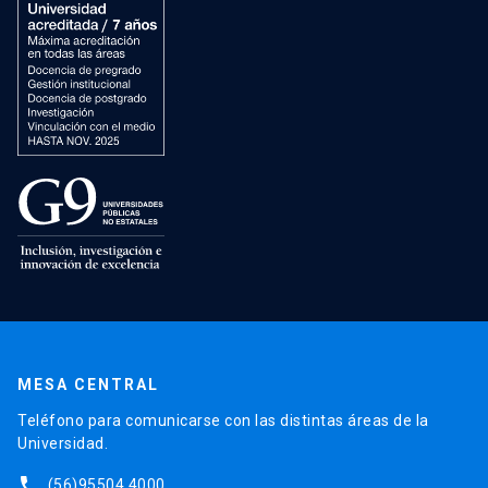
MESA CENTRAL
Teléfono para comunicarse con las distintas áreas de la
Universidad.
phone
(56)95504 4000