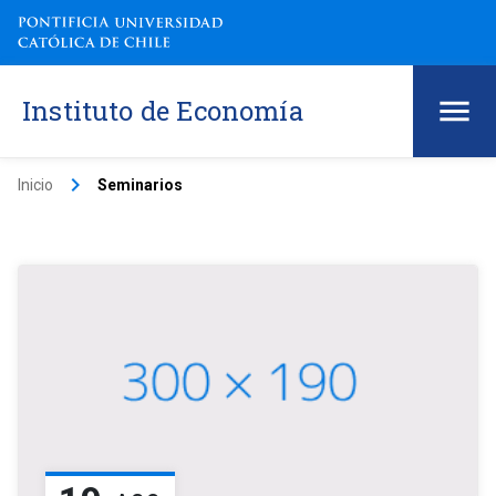
Instituto de Economía
keyboard_arrow_right
Inicio
Seminarios