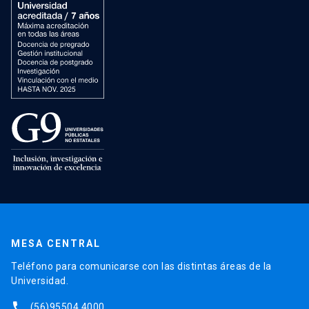
MESA CENTRAL
Teléfono para comunicarse con las distintas áreas de la
Universidad.
phone
(56)95504 4000