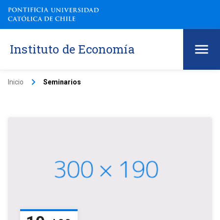
Instituto de Economía
keyboard_arrow_right
Inicio
Seminarios