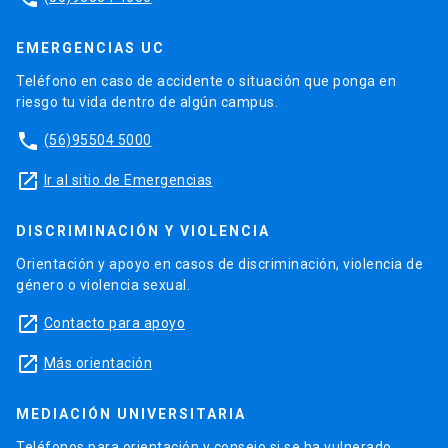
EMERGENCIAS UC
Teléfono en caso de accidente o situación que ponga en
riesgo tu vida dentro de algún campus.
phone
(56)95504 5000
launch
Ir al sitio de Emergencias
DISCRIMINACIÓN Y VIOLENCIA
Orientación y apoyo en casos de discriminación, violencia de
género o violencia sexual.
launch
Contacto para apoyo
launch
Más orientación
MEDIACIÓN UNIVERSITARIA
Teléfonos para orientación y consejo si se ha vulnerado