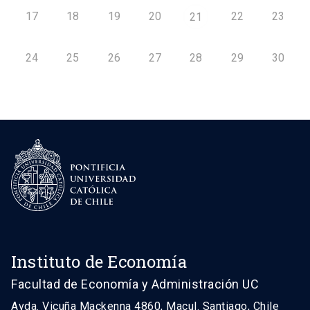
17
18
19
20
22
23
21
24
25
26
27
28
29
30
Instituto de Economía
Facultad de Economía y Administración UC
Avda. Vicuña Mackenna 4860, Macul. Santiago, Chile