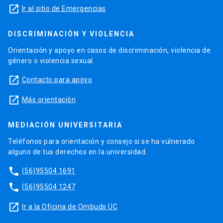
launch
Ir al sitio de Emergencias
DISCRIMINACIÓN Y VIOLENCIA
Orientación y apoyo en casos de discriminación, violencia de
género o violencia sexual.
launch
Contacto para apoyo
launch
Más orientación
MEDIACIÓN UNIVERSITARIA
Teléfonos para orientación y consejo si se ha vulnerado
alguno de tus derechos en la universidad.
phone
(56)95504 1691
phone
(56)95504 1247
launch
Ir a la Oficina de Ombuds UC