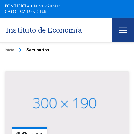
Instituto de Economía
keyboard_arrow_right
Inicio
Seminarios