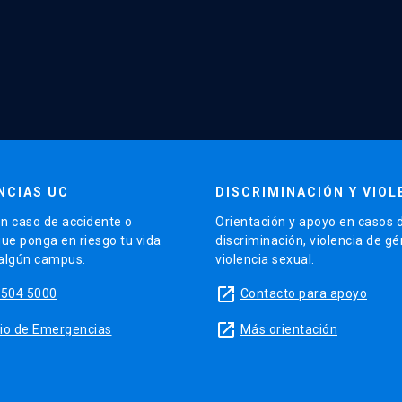
NCIAS UC
DISCRIMINACIÓN Y VIOL
n caso de accidente o
Orientación y apoyo en casos 
que ponga en riesgo tu vida
discriminación, violencia de g
 algún campus.
violencia sexual.
launch
5504 5000
Contacto para apoyo
launch
sitio de Emergencias
Más orientación