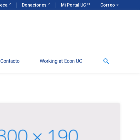
teca
Donaciones
Mi Portal UC
Correo
arrow_drop_down
search
Contacto
Working at Econ UC