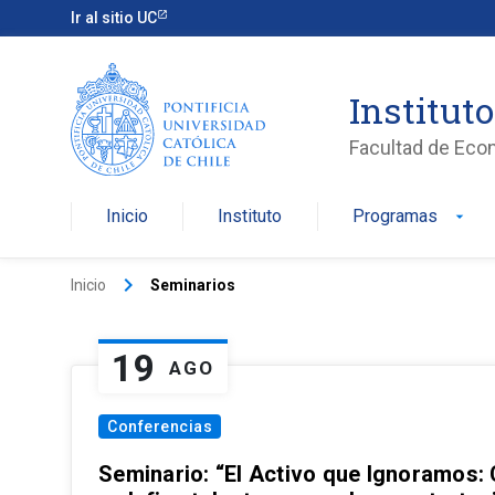
Ir al sitio UC
Institut
Facultad de Eco
Inicio
Instituto
Programas
arrow_drop_down
keyboard_arrow_right
Inicio
Seminarios
19
AGO
Conferencias
Seminario: “El Activo que Ignoramos: