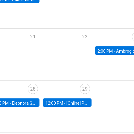
21
22
2:00 PM -
Ambrogio Cesa-Bianchi, Bank of Eng
28
29
0 PM -
Eleonora Guarnieri, Exeter University
12:00 PM -
[Online] Pablo Slutzky, University of Maryland