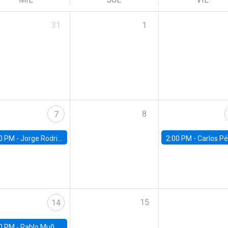
31
1
8
7
0 PM -
Jorge Rodriguez, Universidad de Los Andes
2:00 PM -
Carlos Pérez, Universidad Finis
15
14
0 PM -
Pablo Muñoz, Universidad de Chile