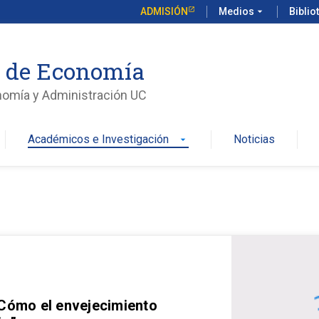
ADMISIÓN
Medios
arrow_drop_down
Biblio
o de Economía
nomía y Administración UC
Académicos e Investigación
Noticias
arrow_drop_down
 Cómo el envejecimiento