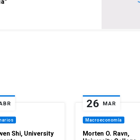
ia”
26
ABR
MAR
narios
Macroeconomía
wen Shi, University
Morten O. Ravn,