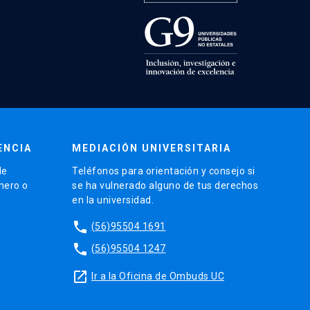
ENCIA
MEDIACIÓN UNIVERSITARIA
de
Teléfonos para orientación y consejo si
énero o
se ha vulnerado alguno de tus derechos
en la universidad.
phone
(56)95504 1691
phone
(56)95504 1247
launch
Ir a la Oficina de Ombuds UC