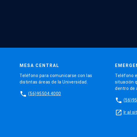
MESA CENTRAL
EMERGE
Teléfono para comunicarse con las
Teléfono e
distintas áreas de la Universidad.
situación 
dentro de
phone
(56)95504 4000
phone
(56)9
launch
Ir al 