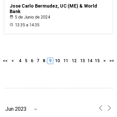
Jose Carlo Bermudez, UC (ME) & World
Bank
5 de Junio de 2024
13:35 a 14:35
<<
<
4
5
6
7
8
9
10
11
12
13
14
15
>
>>