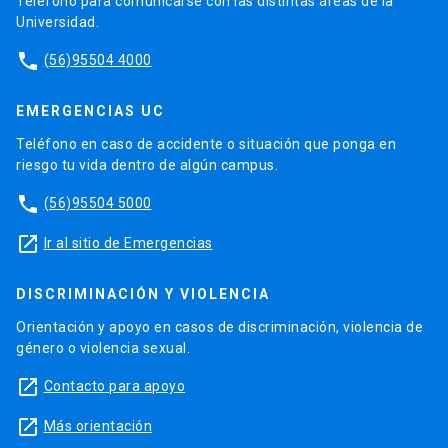
Teléfono para comunicarse con las distintas áreas de la
Universidad.
phone
(56)95504 4000
EMERGENCIAS UC
Teléfono en caso de accidente o situación que ponga en
riesgo tu vida dentro de algún campus.
phone
(56)95504 5000
launch
Ir al sitio de Emergencias
DISCRIMINACIÓN Y VIOLENCIA
Orientación y apoyo en casos de discriminación, violencia de
género o violencia sexual.
launch
Contacto para apoyo
launch
Más orientación