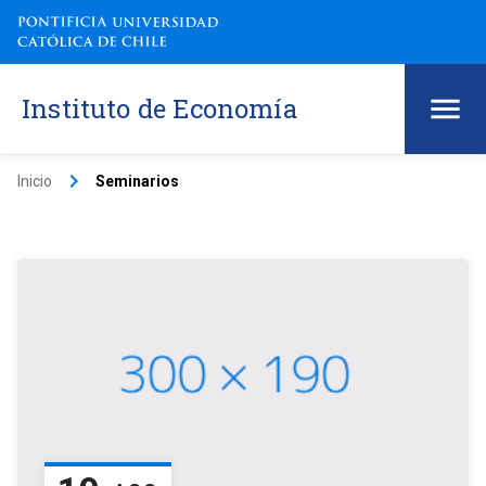
Instituto de Economía
keyboard_arrow_right
Inicio
Seminarios